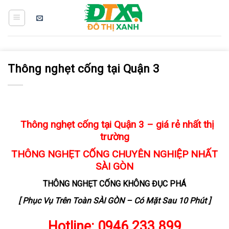
Skip
to
content
Thông nghẹt cống tại Quận 3
Thông nghẹt cống tại Quận 3 – giá rẻ nhất thị
trường
THÔNG NGHẸT CỐNG
CHUYÊN NGHIỆP NHẤT
SÀI GÒN
THÔNG NGHẸT CỐNG KHÔNG ĐỤC PHÁ
[ Phục Vụ Trên Toàn SÀI GÒN – Có Mặt Sau 10 Phút ]
Hotline:
0946.233.899