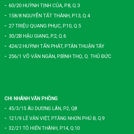
-
60/20 HUỲNH TỊNH CỦA, P.8, Q.3
-
158/8 NGUYỄN TẤT THÀNH, P.13, Q.4
-
27 TRIỆU QUANG PHỤC, P.10, Q.5
-
30/2B HẬU GIANG, P.2, Q.6
-
424/2 HUỲNH TẤN PHÁT, P.TÂN THUẬN TÂY
-
256/1 VÕ VĂN NGÂN, P.BÌNH THỌ, Q. THỦ ĐỨC
TSC Thôn Hữu Cước, Xã Liên Hồng, Huyện Đan Phượng,
Thành phố Hà Nội, Việt Nam
CHI NHÁNH VĂN PHÒNG
-
45/3/15 ÂU DƯƠNG LÂN, P.2, Q8
-
121/9 LÊ VĂN VIỆT, P.TĂNG NHƠN PHÚ B, Q.9
-
32/21 TÔ HIẾN THÀNH, P.14, Q.10