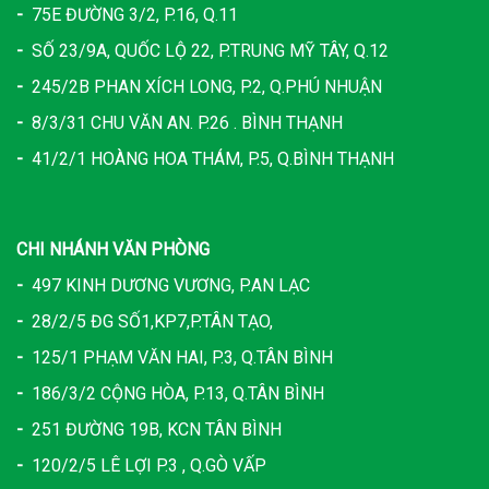
-
75E ĐƯỜNG 3/2, P.16, Q.11
-
SỐ 23/9A, QUỐC LỘ 22, P.TRUNG MỸ TÂY, Q.12
-
245/2B PHAN XÍCH LONG, P.2, Q.PHÚ NHUẬN
-
8/3/31 CHU VĂN AN. P.26 . BÌNH THẠNH
-
41/2/1 HOÀNG HOA THÁM, P.5, Q.BÌNH THẠNH
CHI NHÁNH VĂN PHÒNG
-
497 KINH DƯƠNG VƯƠNG, P.AN LẠC
-
28/2/5 ĐG SỐ1,KP7,P.TÂN TẠO,
-
125/1 PHẠM VĂN HAI, P.3, Q.TÂN BÌNH
-
186/3/2 CỘNG HÒA, P.13, Q.TÂN BÌNH
-
251 ĐƯỜNG 19B, KCN TÂN BÌNH
-
120/2/5 LÊ LỢI P.3 , Q.GÒ VẤP