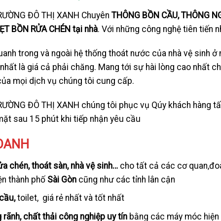
RƯỜNG ĐÔ THỊ XANH Chuyên
THÔNG BỒN CẦU, THÔNG N
T BỒN RỬA CHÉN tại nhà
. Với những công nghệ tiên tiến n
nh trong và ngoài hệ thống thoát nước của nhà vệ sinh ở
à nhất là giá cả phải chăng. Mang tới sự hài lòng cao nhất 
của mọi dịch vụ chúng tôi cung cấp.
ỜNG ĐÔ THỊ XANH chúng tôi phục vụ Qúy khách hàng tất 
mặt sau 15 phút khi tiếp nhận yêu cầu
DOANH
a chén, thoát sàn, nhà vệ sinh…
cho tất cả các cơ quan,đoà
ện thành phố
Sài Gòn
cũng như các tỉnh lân cận
cầu,
toilet, giá rẻ nhất và tốt nhất
rãnh, chất thải công nghiệp uy tín
bằng các máy móc hiện đ