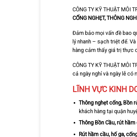
CÔNG TY KỸ THUẬT MÔI T
CỐNG NGHẸT, THÔNG NGHẸ
Đảm bảo mọi vấn đề bao qua
lý nhanh – sạch triệt để. V
hàng cảm thấy giá trị thực 
CÔNG TY KỸ THUẬT MÔI TRƯ
cả ngày nghỉ và ngày lễ có 
LĨNH VỰC KINH 
Thông nghẹt cống, Bồn rử
khách hàng tại quận huy
Thông Bồn Cầu, rút hầm 
Rút hầm cầu, hố ga, cống 