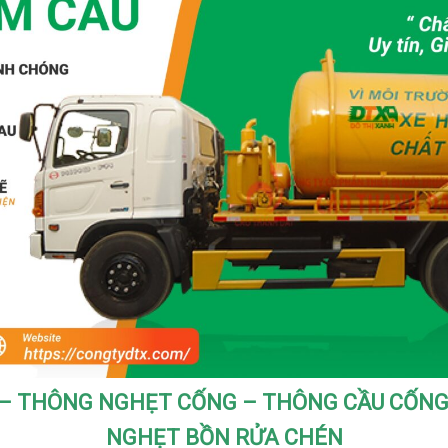
– THÔNG NGHẸT CỐNG – THÔNG CẦU CỐN
NGHẸT BỒN RỬA CHÉN