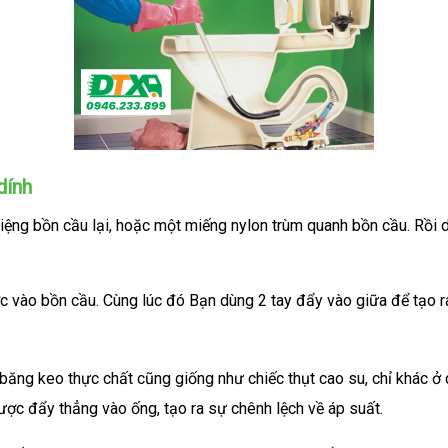
dính
ệng bồn cầu lại, hoặc một miếng nylon trùm quanh bồn cầu. Rồi d
c vào bồn cầu. Cùng lúc đó Bạn dùng 2 tay đẩy vào giữa để tạo ra
băng keo thực chất cũng giống như chiếc thụt cao su, chỉ khác ở
ược đẩy thẳng vào ống, tạo ra sự chênh lệch về áp suất.