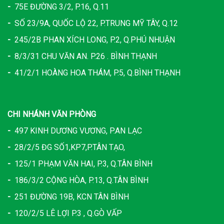
-
75E ĐƯỜNG 3/2, P.16, Q.11
-
SỐ 23/9A, QUỐC LỘ 22, P.TRUNG MỸ TÂY, Q.12
-
245/2B PHAN XÍCH LONG, P.2, Q.PHÚ NHUẬN
-
8/3/31 CHU VĂN AN. P.26 . BÌNH THẠNH
-
41/2/1 HOÀNG HOA THÁM, P.5, Q.BÌNH THẠNH
CHI NHÁNH VĂN PHÒNG
-
497 KINH DƯƠNG VƯƠNG, P.AN LẠC
-
28/2/5 ĐG SỐ1,KP7,P.TÂN TẠO,
-
125/1 PHẠM VĂN HAI, P.3, Q.TÂN BÌNH
-
186/3/2 CỘNG HÒA, P.13, Q.TÂN BÌNH
-
251 ĐƯỜNG 19B, KCN TÂN BÌNH
-
120/2/5 LÊ LỢI P.3 , Q.GÒ VẤP