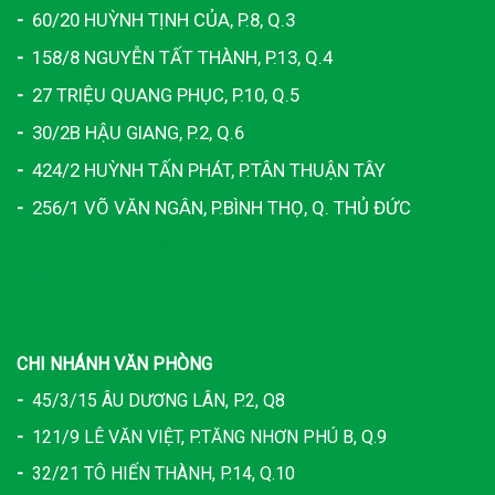
-
60/20 HUỲNH TỊNH CỦA, P.8, Q.3
-
158/8 NGUYỄN TẤT THÀNH, P.13, Q.4
-
27 TRIỆU QUANG PHỤC, P.10, Q.5
-
30/2B HẬU GIANG, P.2, Q.6
-
424/2 HUỲNH TẤN PHÁT, P.TÂN THUẬN TÂY
-
256/1 VÕ VĂN NGÂN, P.BÌNH THỌ, Q. THỦ ĐỨC
TSC Thôn Hữu Cước, Xã Liên Hồng, Huyện Đan Phượng,
Thành phố Hà Nội, Việt Nam
CHI NHÁNH VĂN PHÒNG
-
45/3/15 ÂU DƯƠNG LÂN, P.2, Q8
-
121/9 LÊ VĂN VIỆT, P.TĂNG NHƠN PHÚ B, Q.9
-
32/21 TÔ HIẾN THÀNH, P.14, Q.10