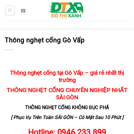
Skip
to
content
Thông nghẹt cống Gò Vấp
Thông nghẹt cống tại Gò Vấp – giá rẻ nhất thị
trường
THÔNG NGHẸT CỐNG
CHUYÊN NGHIỆP NHẤT
SÀI GÒN
THÔNG NGHẸT CỐNG KHÔNG ĐỤC PHÁ
[ Phục Vụ Trên Toàn SÀI GÒN – Có Mặt Sau 10 Phút ]
Hotline:
0946.233.899