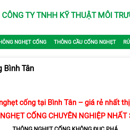
CÔNG TY TNHH KỸ THUẬT MÔI TRƯ
HÔNG NGHẸT CỐNG
THÔNG CẦU CỐNG NGHẸT
RÚ
 Bình Tân
ghẹt cống tại Bình Tân – giá rẻ nhất th
 NGHẸT CỐNG
CHUYÊN NGHIỆP NHẤT 
THÔNG NGHẸT CỐNG KHÔNG ĐỤC PHÁ