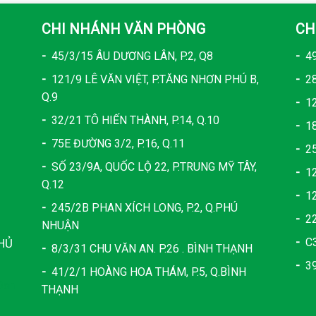
CHI NHÁNH VĂN PHÒNG
CH
-
45/3/15 ÂU DƯƠNG LÂN, P.2, Q8
-
49
1
-
121/9 LÊ VĂN VIỆT, P.TĂNG NHƠN PHÚ B,
-
28
Q.9
-
12
-
32/21 TÔ HIẾN THÀNH, P.14, Q.10
-
18
-
75E ĐƯỜNG 3/2, P.16, Q.11
-
25
-
SỐ 23/9A, QUỐC LỘ 22, P.TRUNG MỸ TÂY,
-
12
Q.12
-
12
-
245/2B PHAN XÍCH LONG, P.2, Q.PHÚ
-
22
NHUẬN
-
C3
THỦ
-
8/3/31 CHU VĂN AN. P.26 . BÌNH THẠNH
-
39
-
41/2/1 HOÀNG HOA THÁM, P.5, Q.BÌNH
Đan
THẠNH