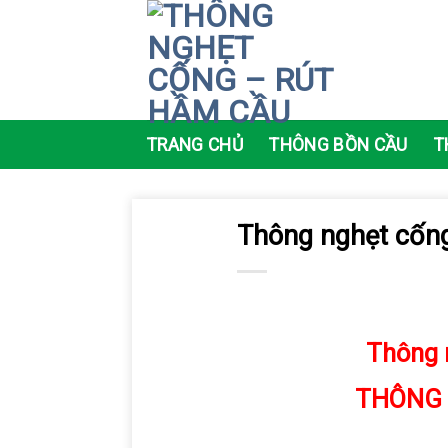
Skip
to
content
TRANG CHỦ
THÔNG BỒN CẦU
T
Thông nghẹt cống
Thông n
THÔNG