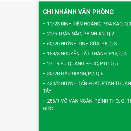
CHI NHÁNH VĂN PHÒNG
-
11/23 ĐINH TIÊN HOÀNG, P.ĐA KAO, Q.
-
21/5 TRẦN NÃO, P.BÌNH AN, Q.2
-
60/20 HUỲNH TỊNH CỦA, P.8, Q.3
-
158/8 NGUYỄN TẤT THÀNH, P.13, Q.4
-
27 TRIỆU QUANG PHỤC, P.10, Q.5
-
30/2B HẬU GIANG, P.2, Q.6
-
424/2 HUỲNH TẤN PHÁT, P.TÂN THUẬN
TÂY
-
256/1 VÕ VĂN NGÂN, P.BÌNH THỌ, Q. 
ĐỨC
TSC Thôn Hữu Cước, Xã Liên Hồng, Huyện 
Phượng, Thành phố Hà Nội, Việt Nam