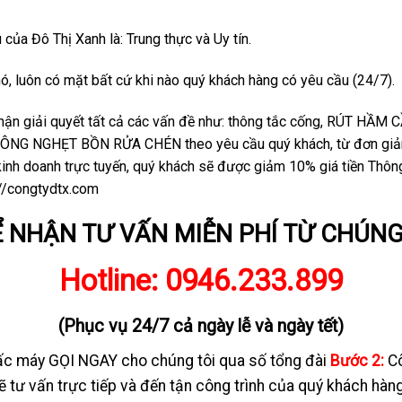
 của Đô Thị Xanh là: Trung thực và Uy tín.
ó, luôn có mặt bất cứ khi nào quý khách hàng có yêu cầu (24/7).
n nhận giải quyết tất cả các vấn đề như: thông tắc cống, RÚT H
G NGHẸT BỒN RỬA CHÉN theo yêu cầu quý khách, từ đơn giản
inh doanh trực tuyến, quý khách sẽ được giảm 10% giá tiền Thông
://congtydtx.com
Ể NHẬN TƯ VẤN MIỄN PHÍ TỪ CHÚNG
Hotline:
0946.233.899
(Phục vụ 24/7 cả ngày lễ và ngày tết)
c máy GỌI NGAY cho chúng tôi qua số tổng đài
Bước 2:
Cô
 tư vấn trực tiếp và đến tận công trình của quý khách hàn