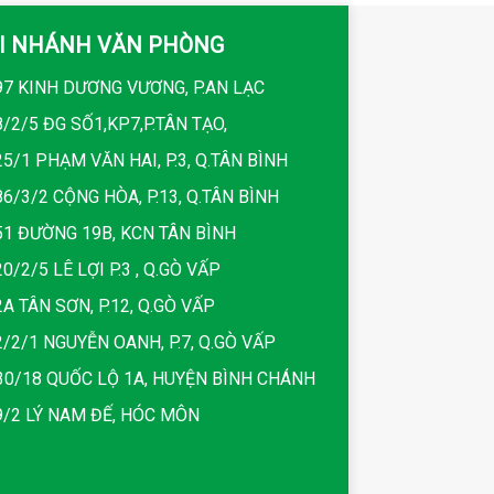
I NHÁNH VĂN PHÒNG
7 KINH DƯƠNG VƯƠNG, P.AN LẠC
/2/5 ĐG SỐ1,KP7,P.TÂN TẠO,
5/1 PHẠM VĂN HAI, P.3, Q.TÂN BÌNH
6/3/2 CỘNG HÒA, P.13, Q.TÂN BÌNH
1 ĐƯỜNG 19B, KCN TÂN BÌNH
0/2/5 LÊ LỢI P.3 , Q.GÒ VẤP
A TÂN SƠN, P.12, Q.GÒ VẤP
/2/1 NGUYỄN OANH, P.7, Q.GÒ VẤP
0/18 QUỐC LỘ 1A, HUYỆN BÌNH CHÁNH
/2 LÝ NAM ĐẾ, HÓC MÔN