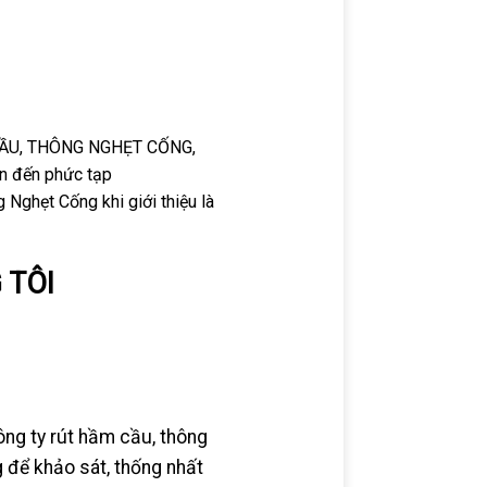
ẦM CẦU, THÔNG NGHẸT CỐNG,
 đến phức tạp
 Nghẹt Cống khi giới thiệu là
 TÔI
ng ty rút hầm cầu, thông
g để khảo sát, thống nhất