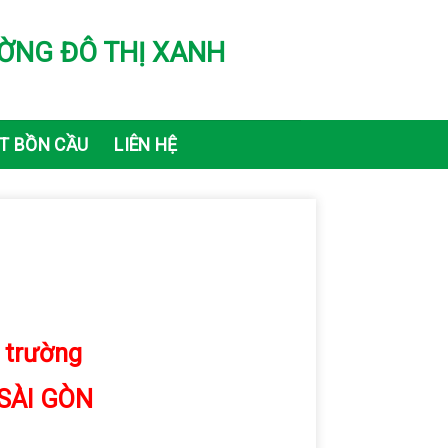
ỜNG ĐÔ THỊ XANH
T BỒN CẦU
LIÊN HỆ
ị trường
SÀI GÒN