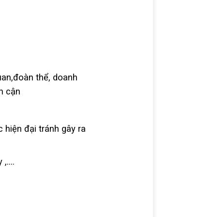
uan,đoàn thể, doanh
n cận
hiện đại tránh gây ra
 ,….