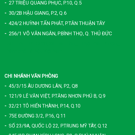
-
27 TRIỆU QUANG PHỤC, P.10, Q.5
-
30/2B HẬU GIANG, P.2, Q.6
-
424/2 HUỲNH TẤN PHÁT, P.TÂN THUẬN TÂY
-
256/1 VÕ VĂN NGÂN, P.BÌNH THỌ, Q. THỦ ĐỨC
TSC Thôn Hữu Cước, Xã Liên Hồng, Huyện Đan Phượng,
Thành phố Hà Nội, Việt Nam
CHI NHÁNH VĂN PHÒNG
-
45/3/15 ÂU DƯƠNG LÂN, P.2, Q8
-
121/9 LÊ VĂN VIỆT, P.TĂNG NHƠN PHÚ B, Q.9
-
32/21 TÔ HIẾN THÀNH, P.14, Q.10
-
75E ĐƯỜNG 3/2, P.16, Q.11
-
SỐ 23/9A, QUỐC LỘ 22, P.TRUNG MỸ TÂY, Q.12