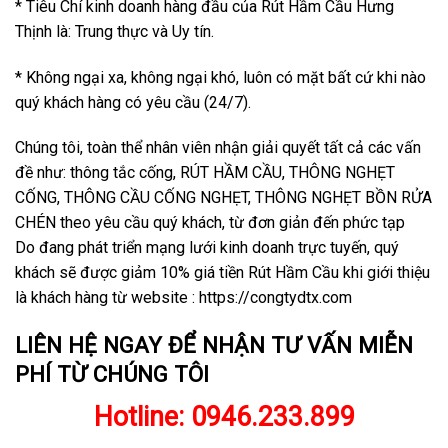
* Tiêu Chí kinh doanh hàng đầu của Rút Hầm Cầu Hưng
Thịnh là: Trung thực và Uy tín.
* Không ngại xa, không ngại khó, luôn có mặt bất cứ khi nào
quý khách hàng có yêu cầu (24/7).
Chúng tôi, toàn thể nhân viên nhận giải quyết tất cả các vấn
đề như: thông tắc cống, RÚT HẦM CẦU, THÔNG NGHẸT
CỐNG, THÔNG CẦU CỐNG NGHẸT, THÔNG NGHẸT BỒN RỬA
CHÉN theo yêu cầu quý khách, từ đơn giản đến phức tạp
Do đang phát triển mạng lưới kinh doanh trực tuyến, quý
khách sẽ được giảm 10% giá tiền Rút Hầm Cầu khi giới thiệu
là khách hàng từ website : https://congtydtx.com
LIÊN HỆ NGAY ĐỂ NHẬN TƯ VẤN MIỄN
PHÍ TỪ CHÚNG TÔI
Hotline:
0946.233.899