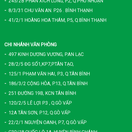
-
245/2B PHAN XÍCH LONG, P.2, Q.PHÚ NHUẬN
-
8/3/31 CHU VĂN AN. P.26 . BÌNH THẠNH
-
41/2/1 HOÀNG HOA THÁM, P.5, Q.BÌNH THẠNH
CHI NHÁNH VĂN PHÒNG
-
497 KINH DƯƠNG VƯƠNG, P.AN LẠC
-
28/2/5 ĐG SỐ1,KP7,P.TÂN TẠO,
-
125/1 PHẠM VĂN HAI, P.3, Q.TÂN BÌNH
-
186/3/2 CỘNG HÒA, P.13, Q.TÂN BÌNH
-
251 ĐƯỜNG 19B, KCN TÂN BÌNH
-
120/2/5 LÊ LỢI P.3 , Q.GÒ VẤP
-
12A TÂN SƠN, P.12, Q.GÒ VẤP
-
22/2/1 NGUYỄN OANH, P.7, Q.GÒ VẤP