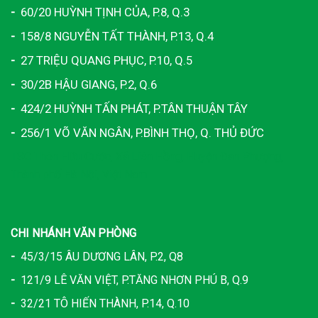
-
60/20 HUỲNH TỊNH CỦA, P.8, Q.3
-
158/8 NGUYỄN TẤT THÀNH, P.13, Q.4
-
27 TRIỆU QUANG PHỤC, P.10, Q.5
-
30/2B HẬU GIANG, P.2, Q.6
-
424/2 HUỲNH TẤN PHÁT, P.TÂN THUẬN TÂY
-
256/1 VÕ VĂN NGÂN, P.BÌNH THỌ, Q. THỦ ĐỨC
TSC Thôn Hữu Cước, Xã Liên Hồng, Huyện Đan Phượng,
Thành phố Hà Nội, Việt Nam
CHI NHÁNH VĂN PHÒNG
-
45/3/15 ÂU DƯƠNG LÂN, P.2, Q8
-
121/9 LÊ VĂN VIỆT, P.TĂNG NHƠN PHÚ B, Q.9
-
32/21 TÔ HIẾN THÀNH, P.14, Q.10